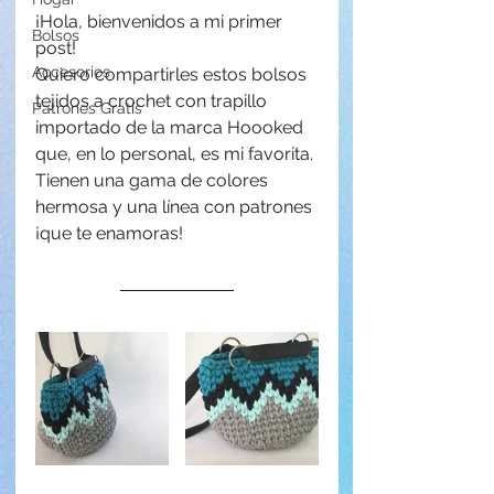
¡Hola, bienvenidos a mi primer 
Bolsos
post!
Accesorios
Quiero compartirles estos bolsos 
tejidos a crochet con trapillo 
Patrones Gratis
importado de la marca Hoooked 
que, en lo personal, es mi favorita. 
Tienen una gama de colores 
hermosa y una línea con patrones 
¡que te enamoras!