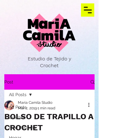
Estudio de Tejido y
Crochet
Post
All Posts
Maria Camila Studio
All Posts
Mar 2, 2019
1 min read
BOLSO DE TRAPILLO A
Crochet
CROCHET
Free Patterns
Hogar